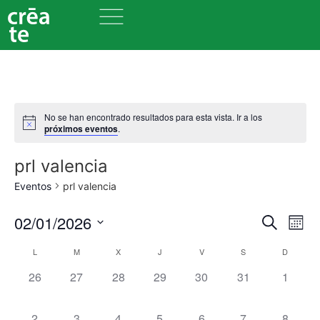
No se han encontrado resultados para esta vista. Ir a los
próximos eventos
.
prl valencia
Eventos
prl valencia
Nave
Na
02/01/2026
Buscar
Mes
Seleccionar
de
de
fecha.
Calendario
L
M
X
J
V
S
D
vi
búsq
0 eventos,
0 eventos,
0 eventos,
0 eventos,
0 eventos,
0 eventos,
0 event
26
27
28
29
30
31
1
de
de
y
Eventos
Ev
0 eventos,
0 eventos,
0 eventos,
0 eventos,
0 eventos,
0 eventos,
0 event
2
3
4
5
6
7
8