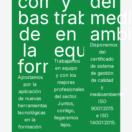
como
y
del
base
trabajo
med
de
en
ambi
la
equipo
Disponemos
del
formación
certificado
Trabajamos
de sistema
en equipo
de gestión
y con los
Apostamos
de calidad
mejores
por la
y
profesionales
aplicación
medioambiental,
del sector.
de nuevas
ISO
Juntos,
herramientas
9001:2015
contigo,
tecnológicas
e ISO
llegaremos
en la
14001:2015.
lejos.
formación