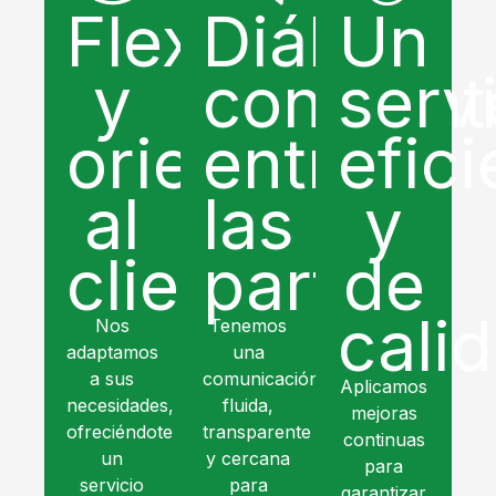
Flexibilidad
Diálogo
Un
y
constant
serv
orientación
entre
efici
al
las
y
cliente
partes
de
cali
Nos
Tenemos
adaptamos
una
a sus
comunicación
Aplicamos
necesidades,
fluida,
mejoras
ofreciéndote
transparente
continuas
un
y cercana
para
servicio
para
garantizar