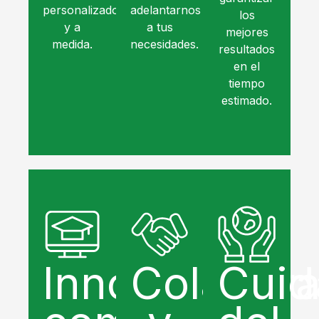
personalizado
adelantarnos
los
y a
a tus
mejores
medida.
necesidades.
resultados
en el
tiempo
estimado.
Innovación
Colabora
Cuid