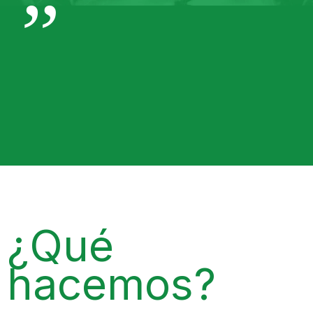
”
¿Qué
hacemos?