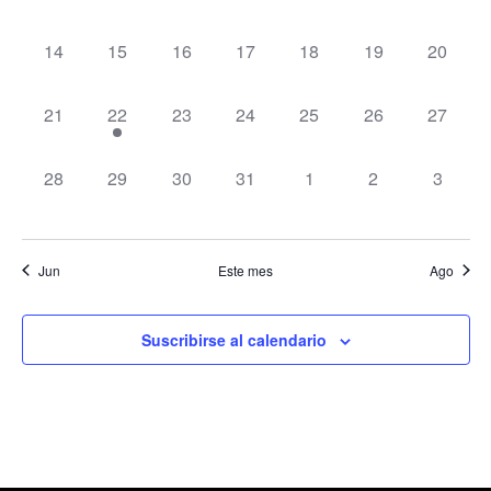
vista
de
0 eventos,
0 eventos,
0 eventos,
0 eventos,
0 eventos,
0 eventos,
0 evento
14
15
16
17
18
19
20
Even
0 eventos,
1 evento,
0 eventos,
0 eventos,
0 eventos,
0 eventos,
0 evento
21
22
23
24
25
26
27
0 eventos,
0 eventos,
0 eventos,
0 eventos,
0 eventos,
0 eventos,
0 event
28
29
30
31
1
2
3
Jun
Este mes
Ago
Suscribirse al calendario