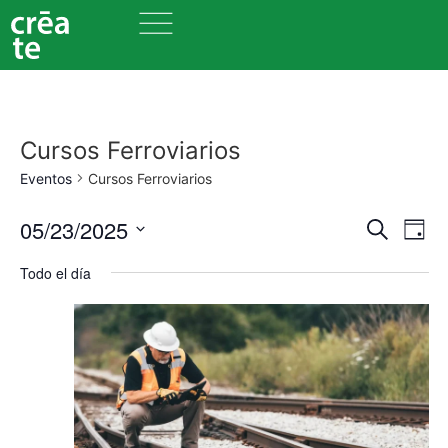
Cursos Ferroviarios
Eventos
Cursos Ferroviarios
Nave
Na
05/23/2025
Buscar
Día
Seleccionar
de
de
fecha.
Todo el día
vi
búsq
de
y
Ev
vista
de