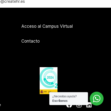
nfo@createhr.es
Acceso al Campus Virtual
Contacto
¿Necesitas ayuda?
Escríbenos
e