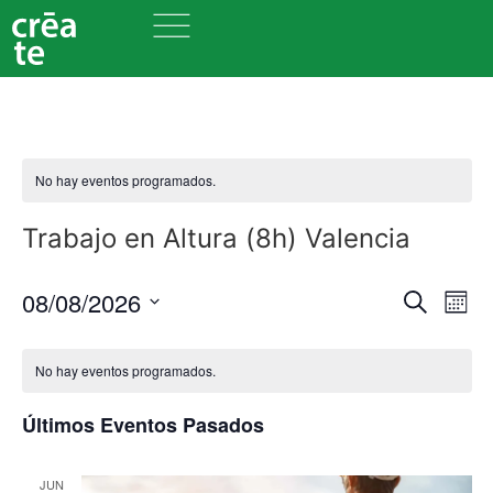
No hay eventos programados.
Trabajo en Altura (8h) Valencia
Nave
Na
08/08/2026
Buscar
Mes
Seleccionar
de
de
fecha.
vi
No hay eventos programados.
búsq
de
y
Últimos Eventos Pasados
Ev
vista
JUN