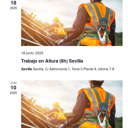
18
de
2025
Even
18 junio, 2025
Trabajo en Altura (8h) Sevilla
Sevilla
Sevilla, C/ Astronomía 1, Torre 3 Planta 9, oficina 7-8
JUN
10
2025