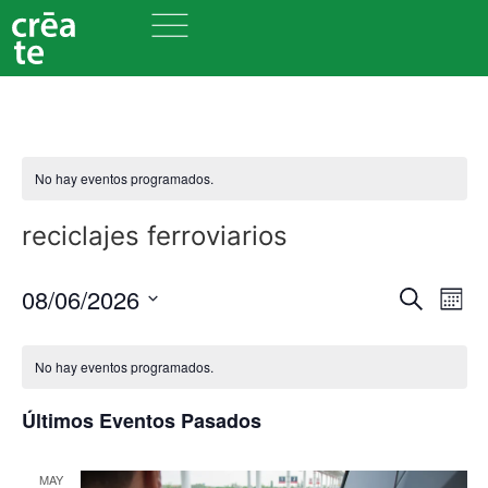
No hay eventos programados.
reciclajes ferroviarios
Nave
Na
08/06/2026
Buscar
Mes
Seleccionar
de
de
fecha.
vi
No hay eventos programados.
búsq
de
y
Últimos Eventos Pasados
Ev
vista
MAY