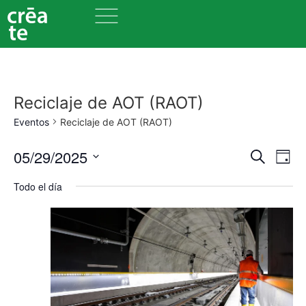
Reciclaje de AOT (RAOT)
Eventos
Reciclaje de AOT (RAOT)
Nave
Na
05/29/2025
Buscar
Día
Seleccionar
de
de
fecha.
Todo el día
vi
búsq
de
y
Ev
vista
de