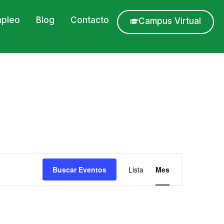
pleo
Blog
Contacto
Campus Virtual
Navegació
Buscar Eventos
Lista
Mes
de
vistas
de