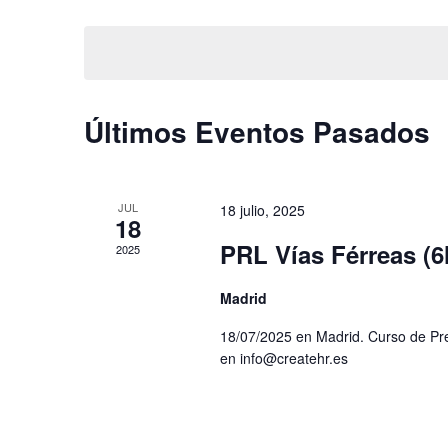
Seleccionar
palabra
fecha.
vistas
clave.
de
Eventos
Últimos Eventos Pasados
JUL
18 julio, 2025
18
PRL Vías Férreas (6
2025
Madrid
18/07/2025 en Madrid. Curso de Pre
en info@createhr.es