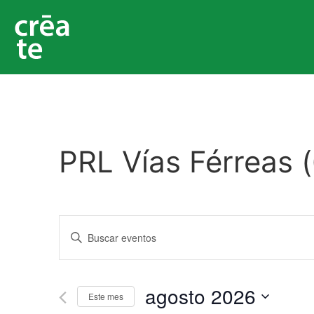
PRL Vías Férreas 
Navegación
Introduce
la
de
palabra
clave.
Busca
búsqueda
Eventos
agosto 2026
para
Este mes
y
la