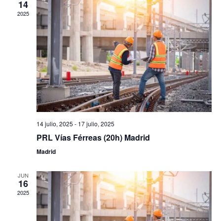
14
de
2025
Even
14 julio, 2025
-
17 julio, 2025
PRL Vías Férreas (20h) Madrid
Madrid
JUN
16
2025