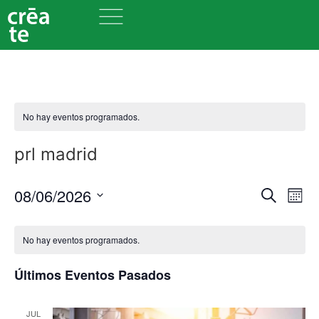
No hay eventos programados.
prl madrid
Nave
Na
08/06/2026
Buscar
Mes
Seleccionar
de
de
fecha.
vi
No hay eventos programados.
búsq
de
y
Últimos Eventos Pasados
Ev
vista
JUL