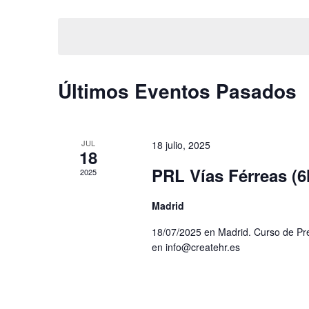
Seleccionar
palabra
fecha.
vistas
clave.
de
Eventos
Últimos Eventos Pasados
JUL
18 julio, 2025
18
PRL Vías Férreas (6
2025
Madrid
18/07/2025 en Madrid. Curso de Pre
en info@createhr.es