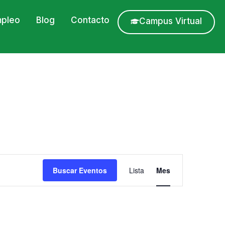
pleo
Blog
Contacto
Campus Virtual
Navegació
Buscar Eventos
Lista
Mes
de
vistas
de