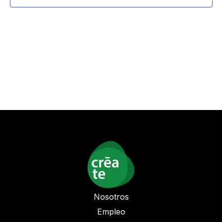
vista
de
Even
Nosotros
Empleo