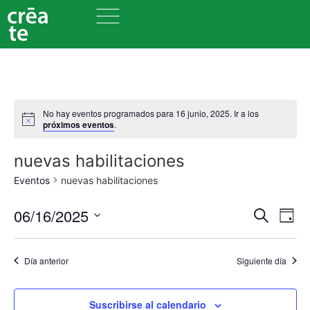
No hay eventos programados para 16 junio, 2025. Ir a los
próximos eventos
.
nuevas habilitaciones
Eventos
nuevas habilitaciones
Nave
Na
06/16/2025
Buscar
Día
Seleccionar
de
de
fecha.
vi
Día anterior
Siguiente día
búsq
de
y
Ev
Suscribirse al calendario