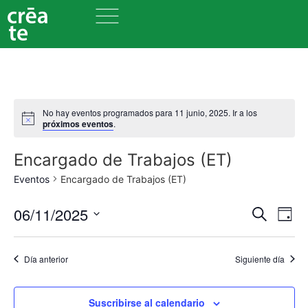
No hay eventos programados para 11 junio, 2025. Ir a los
próximos eventos
.
Encargado de Trabajos (ET)
Eventos
Encargado de Trabajos (ET)
Nave
Na
06/11/2025
Buscar
Día
Seleccionar
de
de
fecha.
vi
Día anterior
Siguiente día
búsq
de
y
Ev
Suscribirse al calendario