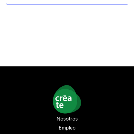
vista
de
Even
Nosotros
Empleo