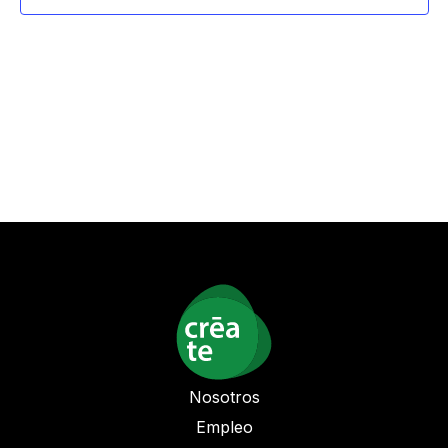
vista
de
Even
Nosotros
Empleo