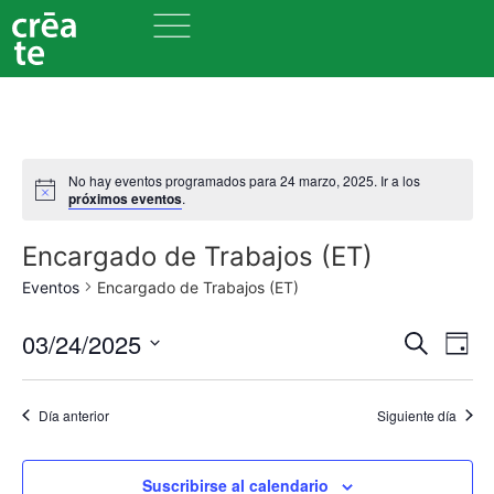
No hay eventos programados para 24 marzo, 2025. Ir a los
próximos eventos
.
Encargado de Trabajos (ET)
Eventos
Encargado de Trabajos (ET)
Nave
Na
03/24/2025
Buscar
Día
Seleccionar
de
de
fecha.
vi
Día anterior
Siguiente día
búsq
de
y
Ev
Suscribirse al calendario