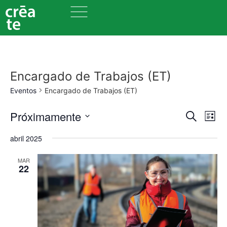
Encargado de Trabajos (ET)
Eventos
Encargado de Trabajos (ET)
Nave
Na
Próximamente
Buscar
Lista
Seleccionar
de
de
fecha.
abril 2025
vi
búsq
MAR
de
22
y
Ev
vista
de