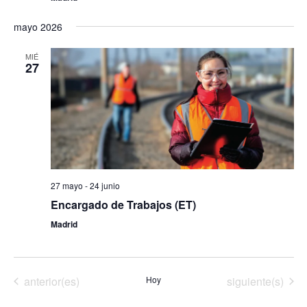
mayo 2026
MIÉ
27
27 mayo
-
24 junio
Encargado de Trabajos (ET)
Madrid
Eventos
Eventos
anterior(es)
Hoy
siguiente(s)